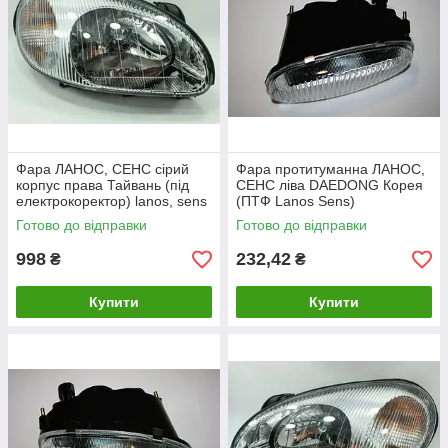
Фара ЛАНОС, СЕНС сірий
Фара протитуманна ЛАНОС,
корпус права Тайвань (під
СЕНС ліва DAEDONG Корея
електрокоректор) lanos, sens
(ПТФ Lanos Sens)
Готово до відправки
Готово до відправки
998
232,42
₴
₴
Купити
Купити