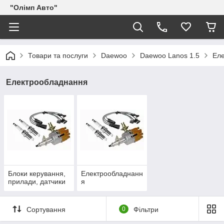
"Олімп Авто"
Товари та послуги
Daewoo
Daewoo Lanos 1.5
Ел
Електрообладнання
Блоки керування,
Електрообладнанн
прилади, датчики
я
Сортування
0
Фільтри