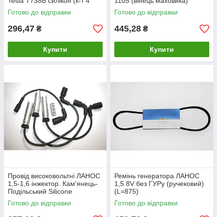
Tesla T738B силікон (к-т 4
1105 (вінець маховика)
шт.) Тесла
Готово до відправки
Готово до відправки
296,47
445,28
₴
₴
Купити
Купити
Провід високовольтні ЛАНОС
Ремінь генератора ЛАНОС
1,5-1,6 інжектор. Кам'янець-
1,5 8V без ГУРу (ручековий)
Подільський Silicone
(L=875)
Готово до відправки
Готово до відправки