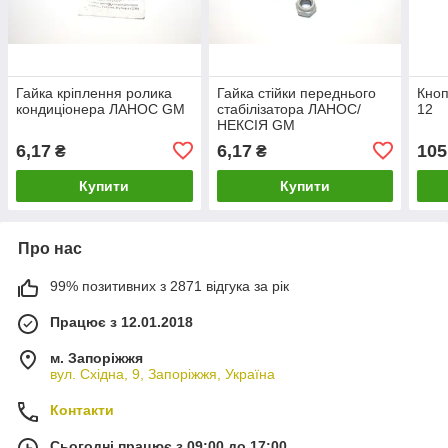
Гайка кріплення ролика
Гайка стійки переднього
Кноп
кондиціонера ЛАНОС GM
стабілізатора ЛАНОС/
12
НЕКСІЯ GM
6,17
6,17
105
₴
₴
Купити
Купити
Про нас
99% позитивних з 2871 відгука за рік
Працює з 12.01.2018
м. Запоріжжя
вул. Східна, 9, Запоріжжя, Україна
Контакти
Сьогодні працює з 09:00 до 17:00