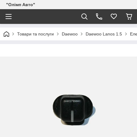
"Олімп Авто"
Товари та послуги
Daewoo
Daewoo Lanos 1.5
Ел