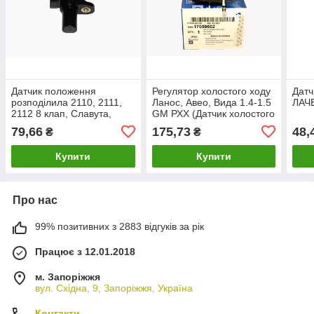
Датчик положення
Регулятор холостого ходу
Датч
розподілила 2110, 2111,
Ланос, Авео, Вида 1.4-1.5
ЛАЧ
2112 8 клап, Славута,
GM РХХ (Датчик холостого
Сенс, Ланос 1,4 Таврія
ходу) lanos, aveo, vida
79,66
175,73
48,
₴
₴
48.3855
93744675
Купити
Купити
Про нас
99% позитивних з 2883 відгуків за рік
Працює з 12.01.2018
м. Запоріжжя
вул. Східна, 9, Запоріжжя, Україна
Контакти