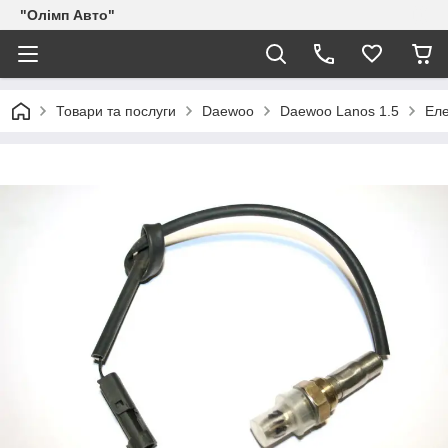
"Олімп Авто"
Товари та послуги
Daewoo
Daewoo Lanos 1.5
Ел