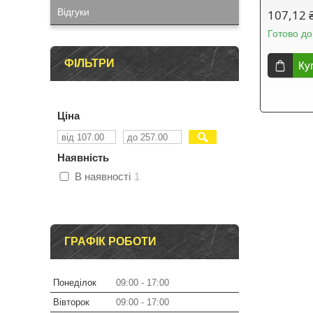
Відгуки
107,12 
Готово до
ФІЛЬТРИ
Ку
Ціна
Наявність
В наявності
1
ГРАФІК РОБОТИ
Понеділок
09:00
17:00
Вівторок
09:00
17:00