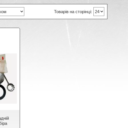
адній
біра