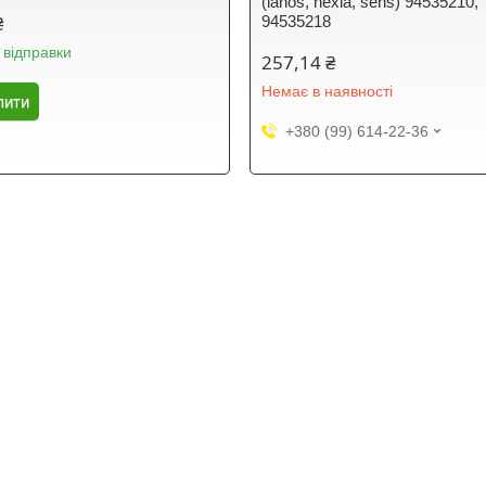
(lanos, nexia, sens) 94535210,
₴
94535218
 відправки
257,14 ₴
Немає в наявності
пити
+380 (99) 614-22-36