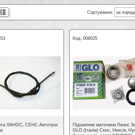
153
008025
пота ЛАНОС, СЕНС Автотрос
Підшипник маточини Ланос З
ns
GLO (Італія) Сенс, Нексія, Ну