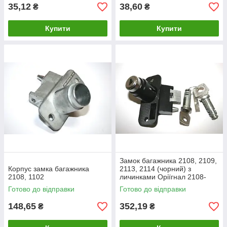
35,12
38,60
₴
₴
Купити
Купити
Замок багажника 2108, 2109,
Корпус замка багажника
2113, 2114 (чорний) з
2108, 1102
личинками Оріїгнал 2108-
6305010 (замки ляди та
Готово до відправки
Готово до відправки
дверей)
148,65
352,19
₴
₴