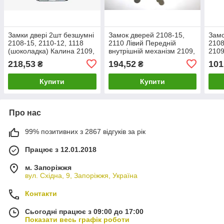
Замки двері 2шт безшумні
Замок дверей 2108-15,
Замо
2108-15, 2110-12, 1118
2110 Лівий Передній
2108
(шоколадка) Калина 2109,
внутрішній механізм 2109,
2109
21099, 2113, 2114, 2115,
21099, 2113 2114, 2115
2111
218,53
194,52
101
₴
₴
(2108-6105013)
Купити
Купити
Про нас
99% позитивних з 2867 відгуків за рік
Працює з 12.01.2018
м. Запоріжжя
вул. Східна, 9, Запоріжжя, Україна
Контакти
Сьогодні працює з 09:00 до 17:00
Показати весь графік роботи