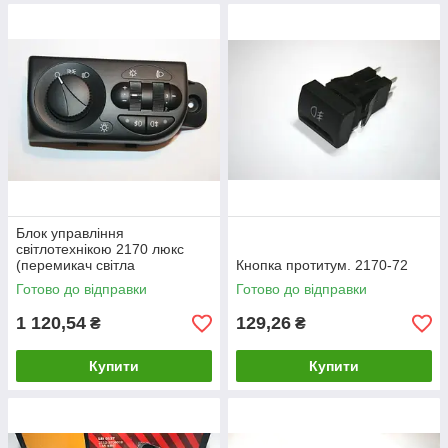
Блок управління
світлотехнікою 2170 люкс
(перемикач світла
Кнопка протитум. 2170-72
центральний) пріора 2171,
Готово до відправки
Готово до відправки
2172 (522.3769)
1 120,54
129,26
₴
₴
Купити
Купити