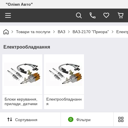
"Олімп Авто"
Товари та послуги
ВАЗ
ВАЗ-2170 "Приора"
Елект
Електрообладнання
Блоки керування,
Електрообладнанн
прилади, датчики
я
Сортування
0
Фільтри