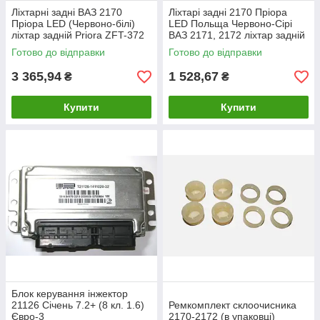
Ліхтарні задні ВАЗ 2170
Ліхтарі задні 2170 Пріора
Пріора LED (Червоно-білі)
LED Польща Червоно-Сірі
ліхтар задній Priora ZFT-372
ВАЗ 2171, 2172 ліхтар задній
(2шт лівий і правий)
Priora ZFT-372 (лівий та
Готово до відправки
Готово до відправки
правий)
3 365,94
1 528,67
₴
₴
Купити
Купити
Блок керування інжектор
21126 Січень 7.2+ (8 кл. 1.6)
Ремкомплект склоочисника
Євро-3
2170-2172 (в упаковці)