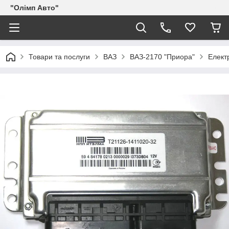
"Олімп Авто"
Товари та послуги
ВАЗ
ВАЗ-2170 "Приора"
Елект