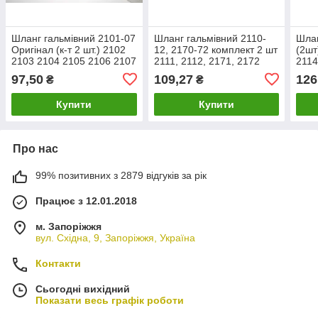
Шланг гальмівний 2101-07
Шланг гальмівний 2110-
Шлан
Оригінал (к-т 2 шт.) 2102
12, 2170-72 комплект 2 шт
(2шт
2103 2104 2105 2106 2107
2111, 2112, 2171, 2172
2114
(Передній) 2101-3506060
передній 2110-3506060
350
97,50
109,27
126
₴
₴
Купити
Купити
Про нас
99% позитивних з 2879 відгуків за рік
Працює з 12.01.2018
м. Запоріжжя
вул. Східна, 9, Запоріжжя, Україна
Контакти
Сьогодні вихідний
Показати весь графік роботи