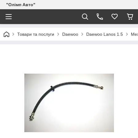
"Олімп Авто"
Товари та послуги
Daewoo
Daewoo Lanos 1.5
Мех