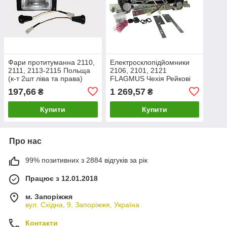
Фари протитуманна 2110,
Електросклопідйомники
2111, 2113-2115 Польща
2106, 2101, 2121
(к-т 2шт ліва та права)
FLAGMUS Чехія Рейкові
(ПТФ)
(к-т 2шт.) (Нива, стекла з
197,66
1 269,57
₴
₴
кватиркою)
Купити
Купити
Про нас
99% позитивних з 2884 відгуків за рік
Працює з 12.01.2018
м. Запоріжжя
вул. Східна, 9, Запоріжжя, Україна
Контакти