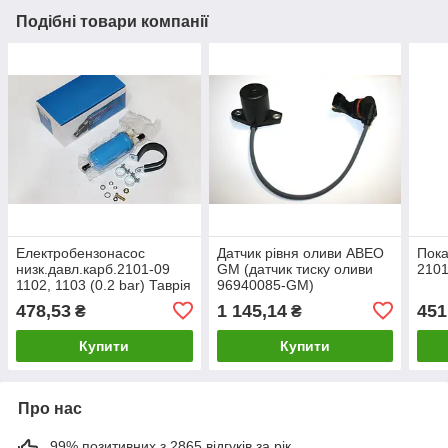
Подібні товари компанії
Електробензонасос
Датчик рівня оливи АВЕО
Пока
низк.давл.карб.2101-09
GM (датчик тиску оливи
2101
1102, 1103 (0.2 bar) Таврія
96940085-GM)
2109, 2106, 2121
478,53
1 145,14
451
₴
₴
(низького тиску)
Купити
Купити
Про нас
99% позитивних з 2865 відгуків за рік