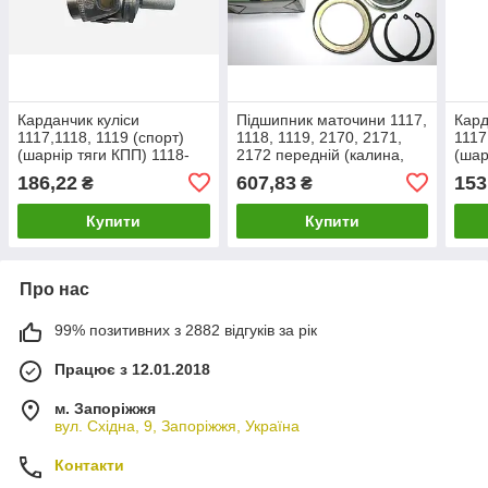
Карданчик куліси
Підшипник маточини 1117,
Кард
1117,1118, 1119 (спорт)
1118, 1119, 2170, 2171,
1117
(шарнір тяги КПП) 1118-
2172 передній (калина,
(шар
1703160 калина
пріора) 1118-3103020
170
186,22
607,83
153
₴
₴
Комплект
Купити
Купити
Про нас
99% позитивних з 2882 відгуків за рік
Працює з 12.01.2018
м. Запоріжжя
вул. Східна, 9, Запоріжжя, Україна
Контакти