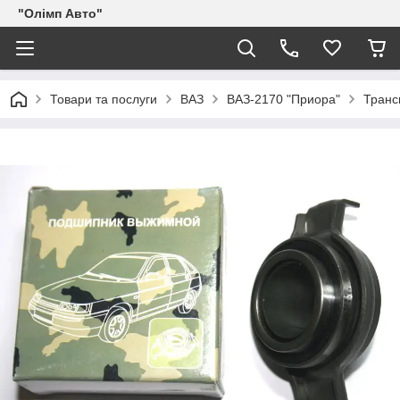
"Олімп Авто"
Товари та послуги
ВАЗ
ВАЗ-2170 "Приора"
Транс