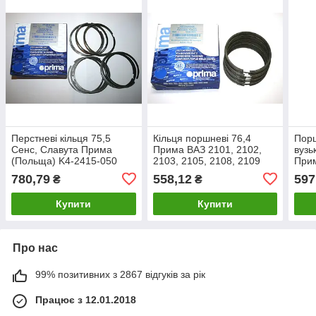
Перстневі кільця 75,5
Кільця поршневі 76,4
Порш
Сенс, Славута Прима
Прима ВАЗ 2101, 2102,
вузь
(Польща) K4-2415-050
2103, 2105, 2108, 2109
При
Prima Sens, 1102, 1103
prim
780,79
558,12
597
₴
₴
Купити
Купити
Про нас
99% позитивних з 2867 відгуків за рік
Працює з 12.01.2018