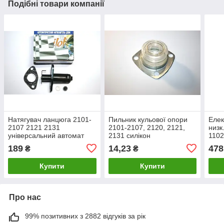
Подібні товари компанії
Натягувач ланцюга 2101-
Пильник кульової опори
Елек
2107 2121 2131
2101-2107, 2120, 2121,
низк
універсальний автомат
2131 силікон
1102
2109
189
14,23
478
₴
₴
(низ
Купити
Купити
Про нас
99% позитивних з 2882 відгуків за рік