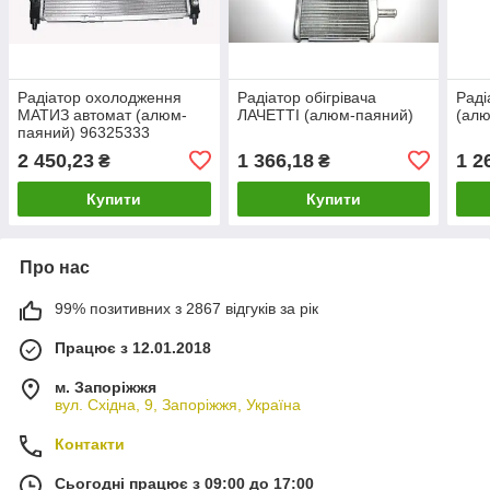
Радіатор охолодження
Радіатор обігрівача
Раді
МАТИЗ автомат (алюм-
ЛАЧЕТТІ (алюм-паяний)
(ал
паяний) 96325333
daaewoo matiz LRc
2 450,23
1 366,18
1 2
₴
₴
DWMz98233
Купити
Купити
Про нас
99% позитивних з 2867 відгуків за рік
Працює з 12.01.2018
м. Запоріжжя
вул. Східна, 9, Запоріжжя, Україна
Контакти
Сьогодні працює з 09:00 до 17:00