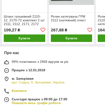
Шланг гальмівний 2110-
Ролик натягувача ГРМ
Роли
12, 2170-72 комплект 2 шт
2112 (натяжний) пласт
2110
2111, 2112, 2171, 2172
натя
передній 2110-3506060
Воло
109,27
267,88
164
₴
₴
2111
Купити
Купити
Про нас
99% позитивних з 2868 відгуків за рік
Працює з 12.01.2018
м. Запоріжжя
вул. Східна, 9, Запоріжжя, Україна
Контакти
Сьогодні працює з 09:00 до 17:00
Показати весь графік роботи