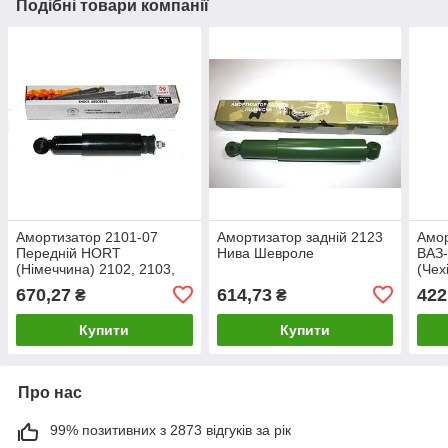
Подібні товари компанії
Амортизатор 2101-07
Амортизатор задній 2123
Амор
Передній HORT
Нива Шевроле
ВАЗ
(Німеччина) 2102, 2103,
(Чех
2104, 2105, 2106, 2107
Niva
670,27
614,73
422
₴
₴
(2101-2905402)
290
Купити
Купити
Про нас
99% позитивних з 2873 відгуків за рік