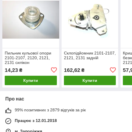
Пильник кульової опори
Склопідйомник 2101-2107,
Кри
2101-2107, 2120, 2121,
2121, 2131 задній
безк
2131 силікон
2121
14,23
162,62
57,
₴
₴
Купити
Купити
Про нас
99% позитивних з 2879 відгуків за рік
Працює з 12.01.2018
м. Запоріжжя