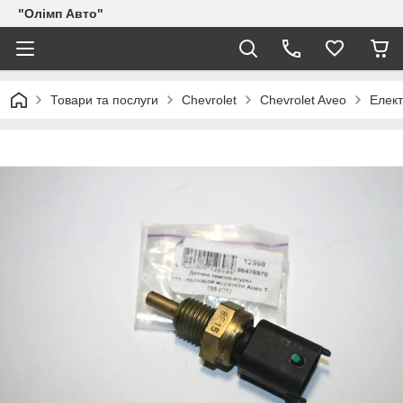
"Олімп Авто"
Товари та послуги
Chevrolet
Chevrolet Aveo
Елек