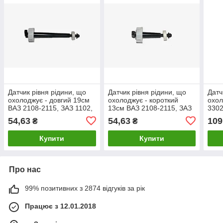
Датчик рівня рідини, що
Датчик рівня рідини, що
Датч
охолоджує - довгий 19см
охолоджує - короткий
охол
ВАЗ 2108-2115, ЗАЗ 1102,
13см ВАЗ 2108-2115, ЗАЗ
3302
1103, 1105
1102,1103, 1105.
311
54,63
54,63
109
₴
₴
Купити
Купити
Про нас
99% позитивних з 2874 відгуків за рік
Працює з 12.01.2018