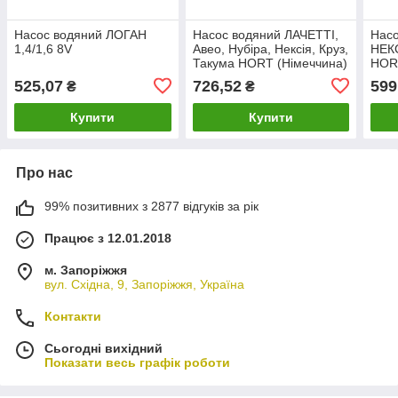
Насос водяний ЛОГАН
Насос водяний ЛАЧЕТТІ,
Нас
1,4/1,6 8V
Авео, Нубіра, Нексія, Круз,
НЕКC
Такума HORT (Німеччина)
HORT
(помпа Chevrolet Lacetti)
9635
525,07
726,52
599
₴
₴
96872702
двс)
Купити
Купити
Про нас
99% позитивних з 2877 відгуків за рік
Працює з 12.01.2018
м. Запоріжжя
вул. Східна, 9, Запоріжжя, Україна
Контакти
Сьогодні вихідний
Показати весь графік роботи