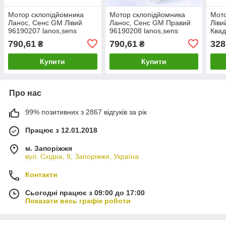
Мотор склопідйомника
Мотор склопідйомника
Мото
Ланос, Сенс GM Лівий
Ланос, Сенс GM Правий
Ліви
96190207 lanos,sens
96190208 lanos,sens
Квад
2109
790,61
790,61
328
₴
₴
2104
Купити
Купити
Про нас
99% позитивних з 2867 відгуків за рік
Працює з 12.01.2018
м. Запоріжжя
вул. Східна, 9, Запоріжжя, Україна
Контакти
Сьогодні працює з 09:00 до 17:00
Показати весь графік роботи