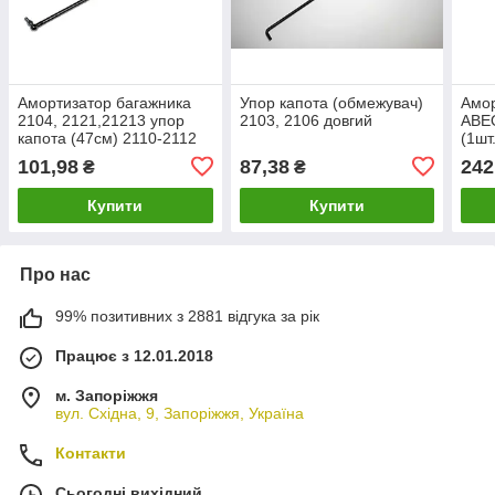
Амортизатор багажника
Упор капота (обмежувач)
Амор
2104, 2121,21213 упор
2103, 2106 довгий
АВЕ
капота (47см) 2110-2112
(1шт
(1шт.) газовий
газо
101,98
87,38
242
₴
₴
амортизатор багажника
460)
Купити
Купити
Про нас
99% позитивних з 2881 відгука за рік
Працює з 12.01.2018
м. Запоріжжя
вул. Східна, 9, Запоріжжя, Україна
Контакти
Сьогодні вихідний