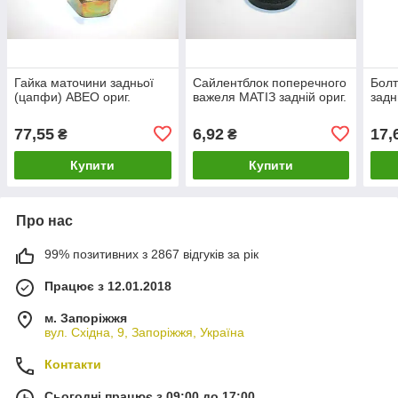
Гайка маточини задньої
Сайлентблок поперечного
Болт
(цапфи) АВЕО ориг.
важеля МАТІЗ задній ориг.
задн
77,55
6,92
17,
₴
₴
Купити
Купити
Про нас
99% позитивних з 2867 відгуків за рік
Працює з 12.01.2018
м. Запоріжжя
вул. Східна, 9, Запоріжжя, Україна
Контакти
Сьогодні працює з 09:00 до 17:00