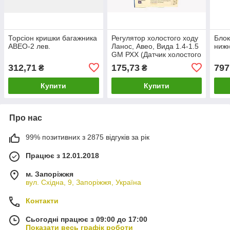
Торсіон кришки багажника
Регулятор холостого ходу
Блок
АВЕО-2 лев.
Ланос, Авео, Вида 1.4-1.5
ниж
GM РХХ (Датчик холостого
ходу) lanos, aveo, vida
312,71
175,73
797
₴
₴
93744675
Купити
Купити
Про нас
99% позитивних з 2875 відгуків за рік
Працює з 12.01.2018
м. Запоріжжя
вул. Східна, 9, Запоріжжя, Україна
Контакти
Сьогодні працює з 09:00 до 17:00
Показати весь графік роботи