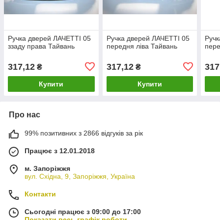
Ручка дверей ЛАЧЕТТІ 05
Ручка дверей ЛАЧЕТТІ 05
Ручк
ззаду права Тайвань
передня ліва Тайвань
пере
317,12
317,12
317
₴
₴
Купити
Купити
Про нас
99% позитивних з 2866 відгуків за рік
Працює з 12.01.2018
м. Запоріжжя
вул. Східна, 9, Запоріжжя, Україна
Контакти
Сьогодні працює з 09:00 до 17:00
Показати весь графік роботи