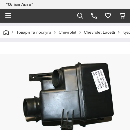
"Олімп Авто"
Товари та послуги
Chevrolet
Chevrolet Lacetti
Куз