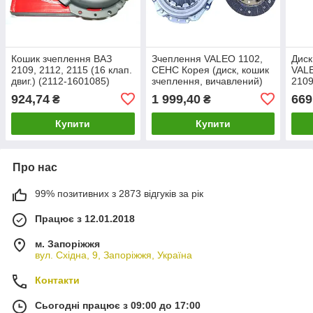
Кошик зчеплення ВАЗ
Зчеплення VALEO 1102,
Диск
2109, 2112, 2115 (16 клап.
СЕНС Корея (диск, кошик
VALE
двиг.) (2112-1601085)
зчеплення, вичавлений)
2109
21099, 2113, 2114,2110,
Таврія, Славута, СЕНС
(210
924,74
1 999,40
669
₴
₴
2111
(комплект)
Купити
Купити
Про нас
99% позитивних з 2873 відгуків за рік
Працює з 12.01.2018
м. Запоріжжя
вул. Східна, 9, Запоріжжя, Україна
Контакти
Сьогодні працює з 09:00 до 17:00