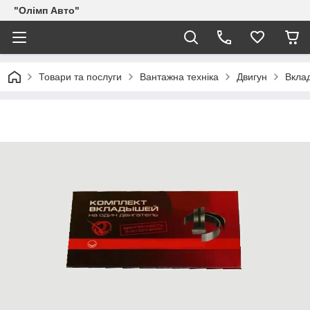
"Олімп Авто"
Товари та послуги
Вантажна техніка
Двигун
Вклад