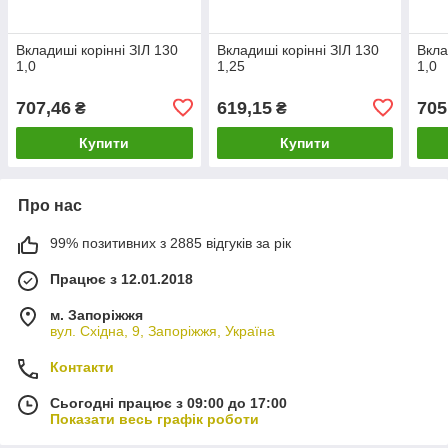
Вкладиші корінні ЗІЛ 130
Вкладиші корінні ЗІЛ 130
Вкла
1,0
1,25
1,0
707,46
619,15
705
₴
₴
Купити
Купити
Про нас
99% позитивних з 2885 відгуків за рік
Працює з 12.01.2018
м. Запоріжжя
вул. Східна, 9, Запоріжжя, Україна
Контакти
Сьогодні працює з 09:00 до 17:00
Показати весь графік роботи