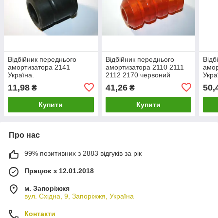
Відбійник переднього
Відбійник переднього
Відб
амортизатора 2141
амортизатора 2110 2111
амор
Україна.
2112 2170 червоний
Украї
Україна
11,98
41,26
50,
₴
₴
Купити
Купити
Про нас
99% позитивних з 2883 відгуків за рік
Працює з 12.01.2018
м. Запоріжжя
вул. Східна, 9, Запоріжжя, Україна
Контакти