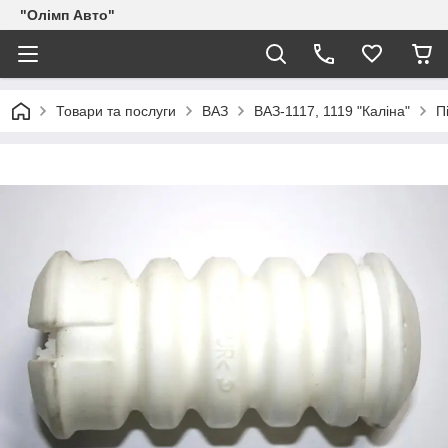
"Олімп Авто"
Товари та послуги
ВАЗ
ВАЗ-1117, 1119 "Каліна"
П