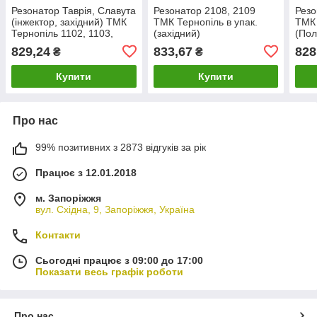
Резонатор Таврія, Славута
Резонатор 2108, 2109
Резо
(інжектор, західний) ТМК
ТМК Тернопіль в упак.
ТМК 
Тернопіль 1102, 1103,
(західний)
(Пол
1105 (1102-1202009-01)
829,24
833,67
828
₴
₴
Купити
Купити
Про нас
99% позитивних з 2873 відгуків за рік
Працює з 12.01.2018
м. Запоріжжя
вул. Східна, 9, Запоріжжя, Україна
Контакти
Сьогодні працює з 09:00 до 17:00
Показати весь графік роботи
Про нас