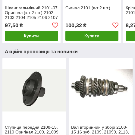
Шланг гальмівний 2101-07
Сигнал 2101 (к-т 2 шт.)
Кріп
Оригінал (к-т 2 шт.) 2102
2101
2103 2104 2105 2106 2107
(Передній) 2101-3506060
97,50
100,32
8,2
₴
₴
Купити
Купити
Акційні пропозиції та новинки
Ступиця передня 2108-15,
Вал вторинний у зборі 2108-
2110 Оригінал 2109, 21099,
15 16 зуб. 2109, 21099, 2113,