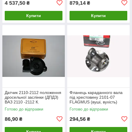
4 537,50
879,14
₴
₴
Купити
Купити
Датчик 2110-2112 положення
Фланець караданного вала
дросельної заслінки (ДПДЗ)
під хрестовину 2101-07
ВАЗ 2110 -2112 К.
FLAGMUS (вуші, вухість)
2102, 2103, 2104, 2105, 2106,
Готово до відправки
Готово до відправки
2107
86,90
294,56
₴
₴
Купити
Купити