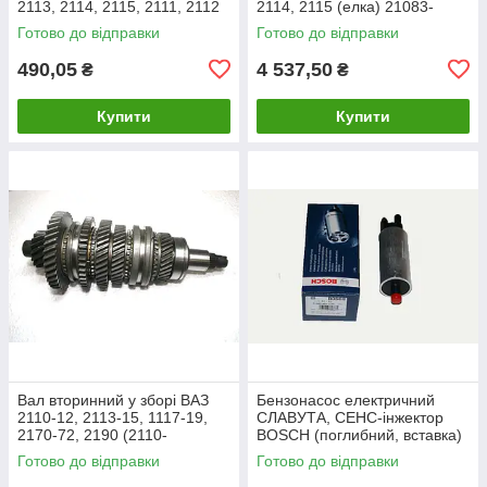
2113, 2114, 2115, 2111, 2112
2114, 2115 (елка) 21083-
(21080-310301200)
1701105-71
Готово до відправки
Готово до відправки
490,05
4 537,50
₴
₴
Купити
Купити
Вал вторинний у зборі ВАЗ
Бензонасос електричний
2110-12, 2113-15, 1117-19,
СЛАВУТА, СЕНС-інжектор
2170-72, 2190 (2110-
BOSСH (поглибний, вставка)
1701105) Калина, Пріора,
заз 1103 паливний насос
Готово до відправки
Готово до відправки
Гранта (ялинка)