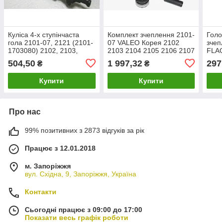
Куліса 4-х ступінчаста
Комплект зчеплення 2101-
Голо
гола 2101-07, 2121 (2101-
07 VALEO Корея 2102
зчеп
1703080) 2102, 2103,
2103 2104 2105 2106 2107
FLAG
2104, 2105, 2106, 2107
(зчеплення у зборі)
2103
504,50
1 997,32
297
₴
₴
210
Купити
Купити
Про нас
99% позитивних з 2873 відгуків за рік
Працює з 12.01.2018
м. Запоріжжя
вул. Східна, 9, Запоріжжя, Україна
Контакти
Сьогодні працює з 09:00 до 17:00
Показати весь графік роботи