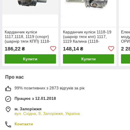
Карданчик куліси
Карданчик куліси 1118-19
Елек
1117,1118, 1119 (спорт)
(шарнір тяги кпп) 1117,
моду
(шарнір тяги КПП) 1118-
1119 Калина (1118-
ОРИ
1703160 калина
1703160)
118.
186,22
148,14
2 2
₴
₴
у зб
Купити
Купити
Про нас
99% позитивних з 2873 відгуків за рік
Працює з 12.01.2018
м. Запоріжжя
вул. Східна, 9, Запоріжжя, Україна
Контакти