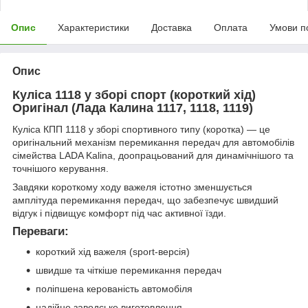
Опис
Характеристики
Доставка
Оплата
Умови п
Опис
Куліса 1118 у зборі спорт (короткий хід)
Оригінал (Лада Калина 1117, 1118, 1119)
Куліса КПП 1118 у зборі спортивного типу (коротка) — це
оригінальний механізм перемикання передач для автомобілів
сімейства LADA Kalina, доопрацьований для динамічнішого та
точнішого керування.
Завдяки короткому ходу важеля істотно зменшується
амплітуда перемикання передач, що забезпечує швидший
відгук і підвищує комфорт під час активної їзди.
Переваги:
короткий хід важеля (sport-версія)
швидше та чіткіше перемикання передач
поліпшена керованість автомобіля
надійне заводське виготовлення