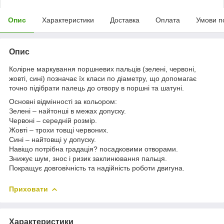
Опис
Характеристики
Доставка
Оплата
Умови п
Опис
Колірне маркування поршневих пальців (зелені, червоні,
жовті, сині) позначає їх класи по діаметру, що допомагає
точно підібрати палець до отвору в поршні та шатуні.
Основні відмінності за кольором:
Зелені – найтонші в межах допуску.
Червоні – середній розмір.
Жовті – трохи товщі червоних.
Сині – найтовщі у допуску.
Навіщо потрібна градація? посадковими отворами.
Знижує шум, знос і ризик заклинювання пальця.
Покращує довговічність та надійність роботи двигуна.
Приховати
Характеристики