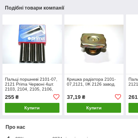
Подібні товари компанії
Пальці поршневі 2101-07,
Кришка радіатора 2101-
Паль
2121 Prima Червоні 4шт.
07,2121, ІЖ 2126 завод.
2121
2103, 2104, 2105, 2106,
2107, 2121, 21213, 21214,
255
37,19
261
₴
₴
2123
Купити
Купити
Про нас