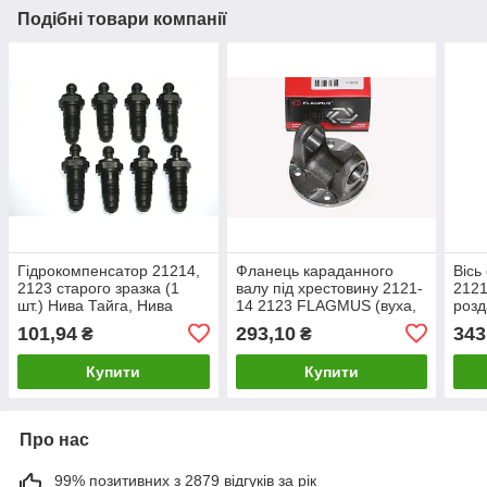
Подібні товари компанії
Гідрокомпенсатор 21214,
Фланець караданного
Вісь
2123 старого зразка (1
валу під хрестовину 2121-
2121
шт.) Нива Тайга, Нива
14 2123 FLAGMUS (вуха,
розд
Шевроле 2131, 21213
вухань) 21213, 21214,
(пал
101,94
293,10
343
₴
₴
нива тайга
Купити
Купити
Про нас
99% позитивних з 2879 відгуків за рік