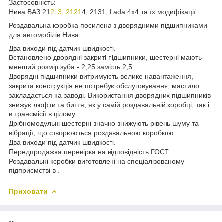
Застосовність:
Нива ВАЗ 21
213, 2121
4, 2131, Lada 4х4 та їх модифікації.
Роздавальна коробка посилена з дворядними підшипниками
для автомобілів Нива.
Два виходи під датчик швидкості.
Встановлено дворядні закриті підшипники, шестерні мають
менший розмір зуба - 2,25 замість 2,5.
Дворядні підшипники витримують велике навантаження,
закрита конструкція не потребує обслуговування, мастило
закладається на заводі. Використання дворядних підшипників
знижує люфти та биття, як у самій роздавальній коробці, так і
в трансмісії в цілому.
Дрібномодульні шестерні значно знижують рівень шуму та
вібрації, що створюються роздавальною коробкою.
Два виходи під датчик швидкості.
Передпродажна перевірка на відповідність ГОСТ.
Роздавальні коробки виготовлені на спеціалізованому
підприємстві в .
Приховати