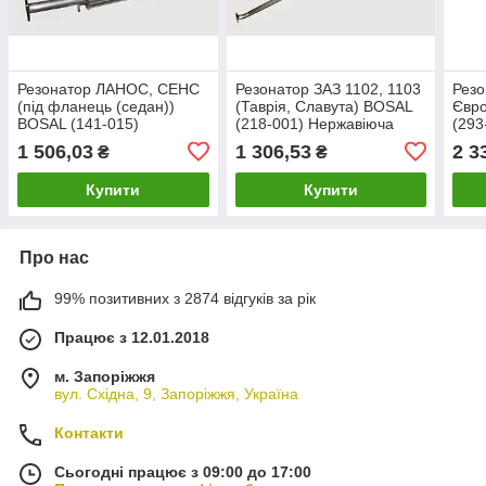
Резонатор ЛАНОС, СЕНС
Резонатор ЗАЗ 1102, 1103
Резо
(під фланець (седан))
(Таврія, Славута) BOSAL
Євро
BOSAL (141-015)
(218-001) Нержавіюча
(293
Нержавіюча
сталь.Оригінал.Босал
BOSA
1 506,03
1 306,53
2 3
₴
₴
сталь.Оригінал (TF69Y0-
Посилений
Нерж
12)/ (Daewoo Lanos,
Поси
Купити
Купити
Про нас
99% позитивних з 2874 відгуків за рік
Працює з 12.01.2018
м. Запоріжжя
вул. Східна, 9, Запоріжжя, Україна
Контакти
Сьогодні працює з 09:00 до 17:00