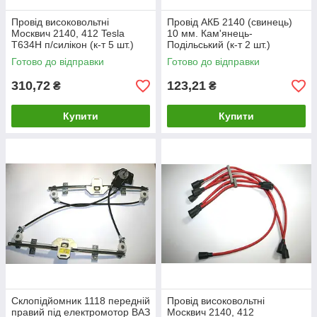
Провід високовольтні
Провід АКБ 2140 (свинець)
Москвич 2140, 412 Tesla
10 мм. Кам'янець-
T634H п/силікон (к-т 5 шт.)
Подільський (к-т 2 шт.)
Тесла
Готово до відправки
Готово до відправки
310,72
123,21
₴
₴
Купити
Купити
Склопідйомник 1118 передній
Провід високовольтні
правий під електромотор ВАЗ
Москвич 2140, 412