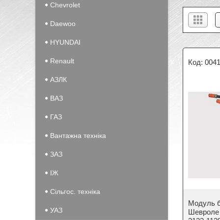
Chevrolet
Daewoo
HYUNDAI
Renault
004
АЗЛК
ВАЗ
ГАЗ
Вантажна техніка
ЗАЗ
IЖ
Сільгос. техніка
Модуль б
УАЗ
Шевроле 