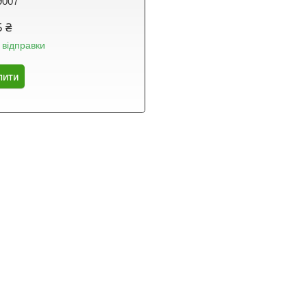
9007
5 ₴
 відправки
пити