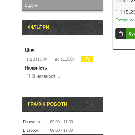
2123-113
Відгуки
1 115,2
Готово до
ФІЛЬТРИ
Ку
Ціна
Наявність
В наявності
1
ГРАФІК РОБОТИ
Понеділок
09:00
17:00
Вівторок
09:00
17:00