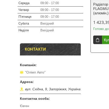
Середа
09:00
17:00
Радіатор
FLAGMUS 
Четвер
09:00
17:00
(алюмін.
Пʼятниця
09:00
17:00
1 423,3
Субота
Вихідний
Готово до
Неділя
Вихідний
Ку
КОНТАКТИ
"Олімп Авто"
вул. Східна, 9, Запоріжжя, Україна
Євген