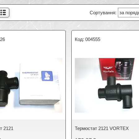
126
004555
т 2121
Термостат 2121 VORTEX