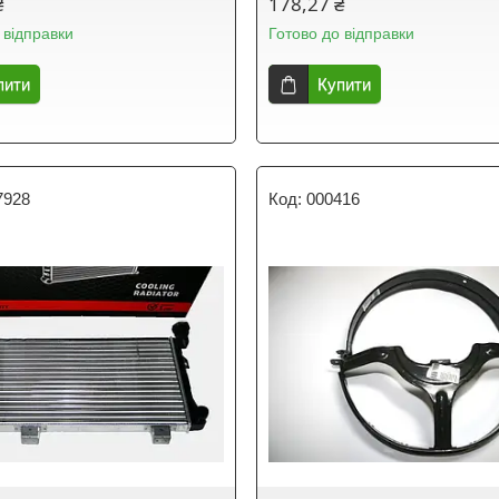
₴
178,27 ₴
 відправки
Готово до відправки
пити
Купити
7928
000416