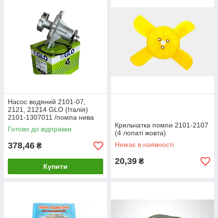
Насос водяний 2101-07,
2121, 21214 GLO (Італія)
2101-1307011 /помпа нива
тайга/ 2103, 2104, 2105,
Крильчатка помпи 2101-2107
Готово до відправки
2106, 2107
(4 лопаті жовта)
378,46
Немає в наявності
₴
20,39
₴
Купити