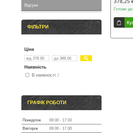
378,25 
Відгуки
Готово до
Ку
ФІЛЬТРИ
Ціна
Наявність
В наявності
2
ГРАФІК РОБОТИ
Понеділок
09:00
17:00
Вівторок
09:00
17:00