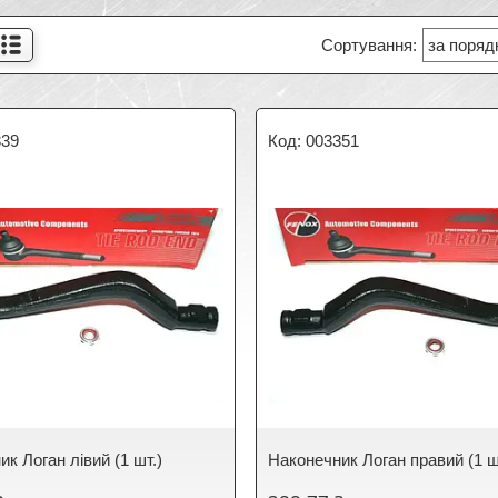
339
003351
к Логан лівий (1 шт.)
Наконечник Логан правий (1 ш