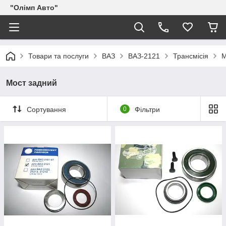
"Олімп Авто"
Товари та послуги
ВАЗ
ВАЗ-2121
Трансмісія
М
Мост задний
Сортування
0
Фільтри