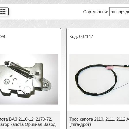
199
007147
пота ВАЗ 2110-12, 2170-72,
Трос капота 2110, 2111, 2112 
сатор капота Оригінал Завод
(тяга-дрот)