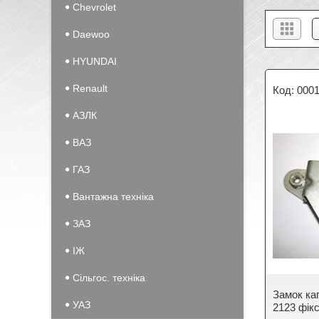
Chevrolet
Daewoo
HYUNDAI
Renault
000
АЗЛК
ВАЗ
ГАЗ
Вантажна техніка
ЗАЗ
IЖ
Сільгос. техніка
Замок ка
УАЗ
2123 фік