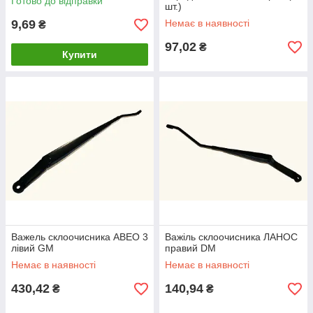
Готово до відправки
шт.)
9,69
Немає в наявності
₴
97,02
₴
Купити
Важель склоочисника АВЕО 3
Важіль склоочисника ЛАНОС
лівий GM
правий DM
Немає в наявності
Немає в наявності
430,42
140,94
₴
₴