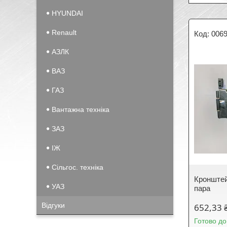
HYUNDAI
Renault
006
АЗЛК
ВАЗ
ГАЗ
Вантажна техніка
ЗАЗ
IЖ
Сільгос. техніка
Кронштей
УАЗ
пара
Відгуки
652,33 
Готово до