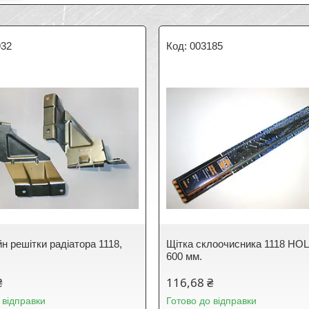
932
003185
н решітки радіатора 1118,
Щітка склоочисника 1118 HOLA
600 мм.
₴
116,68 ₴
 відправки
Готово до відправки