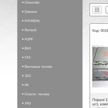
Chevrolet
Daewoo
HYUNDAI
Renault
001
АЗЛК
ВАЗ
ГАЗ
Вантажна техніка
ЗАЗ
IЖ
Сільгос. техніка
Поршні 1
УАЗ
шт), ком