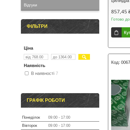
циліндра
Відгуки
857,45 
Готово до
ФІЛЬТРИ
Ку
Ціна
006
Наявність
В наявності
7
ГРАФІК РОБОТИ
Понеділок
09:00
17:00
Вівторок
09:00
17:00