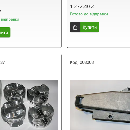
1 272,40 ₴
₴
Готово до відправки
 відправки
Купити
пити
737
003008