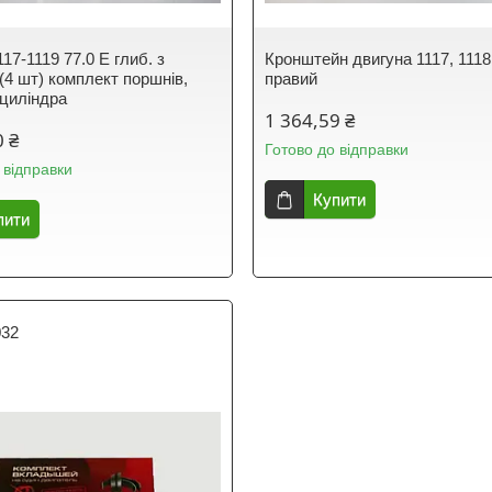
17-1119 77.0 E глиб. з
Кронштейн двигуна 1117, 1118
(4 шт) комплект поршнів,
правий
циліндра
1 364,59 ₴
0 ₴
Готово до відправки
 відправки
Купити
пити
032