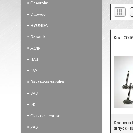
Chevrolet
Daewoo
HYUNDAI
Renault
004
АЗЛК
ВАЗ
ГАЗ
Вантажна техніка
ЗАЗ
IЖ
Сільгос. техніка
Клапана 
УАЗ
(впуск+в