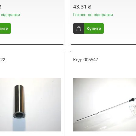
₴
43,31 ₴
 відправки
Готово до відправки
пити
Купити
322
005547