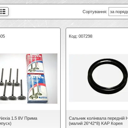
605
007298
Nexia 1.5 8V Прима
Сальник колінвала передній
ипуск)
(малий 26*42*8) KAP Корея