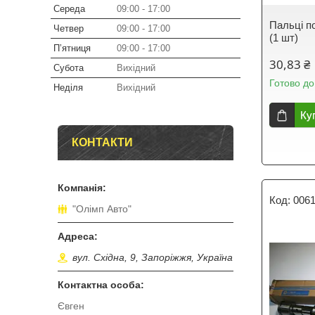
Середа
09:00
17:00
Пальці п
Четвер
09:00
17:00
(1 шт)
Пʼятниця
09:00
17:00
30,83 ₴
Субота
Вихідний
Готово до
Неділя
Вихідний
Ку
КОНТАКТИ
006
"Олімп Авто"
вул. Східна, 9, Запоріжжя, Україна
Євген