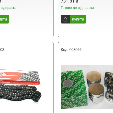
₴
731,81 ₴
 відправки
Готово до відправки
пити
Купити
203
003066