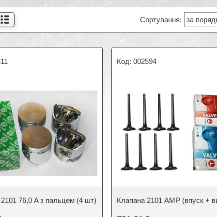
311
002594
2101 76,0 A з пальцем (4 шт)
Клапана 2101 AMP (впуск + в