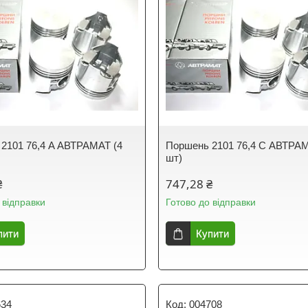
2101 76,4 A АВТРАМАТ (4
Поршень 2101 76,4 C АВТРАМ
шт)
₴
747,28 ₴
 відправки
Готово до відправки
пити
Купити
634
004708