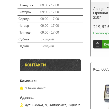
Понеділок
09:00
17:00
Ланцюг Г
Вівторок
09:00
17:00
Оригінал 
2107
Середа
09:00
17:00
Четвер
09:00
17:00
219,62 
Пʼятниця
09:00
17:00
Готово до
Субота
Вихідний
Ку
Неділя
Вихідний
КОНТАКТИ
000
"Олімп Авто"
вул. Східна, 9, Запоріжжя, Україна