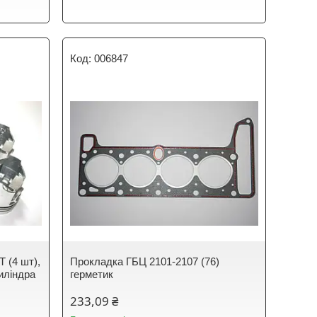
006847
 (4 шт),
Прокладка ГБЦ 2101-2107 (76)
иліндра
герметик
233,09 ₴