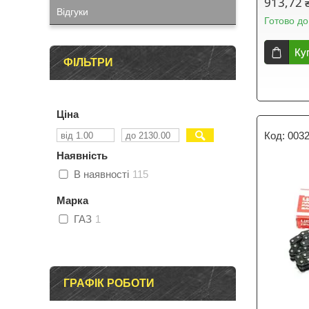
913,72 
Відгуки
Готово до
Ку
ФІЛЬТРИ
Ціна
003
Наявність
В наявності
115
Марка
ГАЗ
1
ГРАФІК РОБОТИ