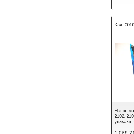
001
Насос ма
2102, 210
упаковці
1 068,7