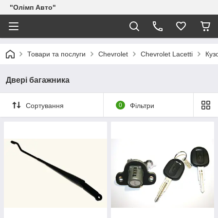
"Олімп Авто"
Товари та послуги
Chevrolet
Chevrolet Lacetti
Куз
Двері багажника
Сортування
0
Фільтри