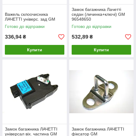
Замок багажника Лачетті
Важель склоочисника
седан (личинка+ключі) GM
ЛАЧЕТТІ універс. зад GM
96548650
Готово до відправки
Готово до відправки
336,94
532,89
₴
₴
Купити
Купити
Замок багажника ЛАЧЕТТІ
Замок багажника ЛАЧЕТТІ
універсал віх. частина GM
фіксатор GM