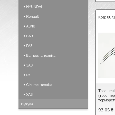
HYUNDAI
Renault
007
АЗЛК
ВАЗ
ГАЗ
Вантажна техніка
ЗАЗ
IЖ
Сільгос. техніка
Трос печі
УАЗ
(трос пе
терморег
Відгуки
93,05 ₴