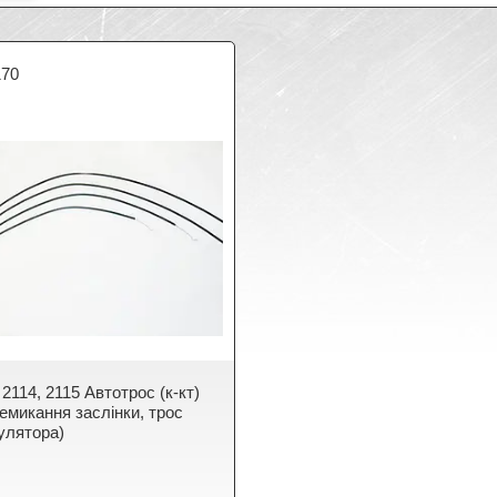
170
 2114, 2115 Автотрос (к-кт)
ремикання заслінки, трос
улятора)