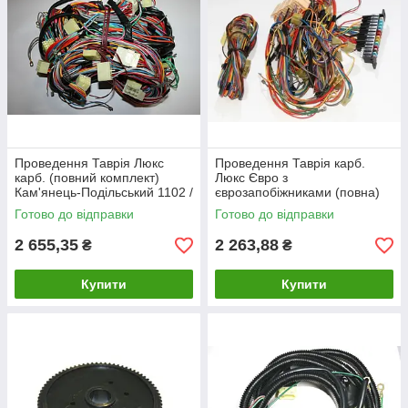
Проведення Таврія Люкс
Проведення Таврія карб.
карб. (повний комплект)
Люкс Євро з
Кам'янець-Подільський 1102 /
єврозапобіжниками (повна)
джгут проводів/
Кам'янець-Подільський 1102
Готово до відправки
Готово до відправки
1102 джгут проводів
2 655,35
2 263,88
₴
₴
Купити
Купити