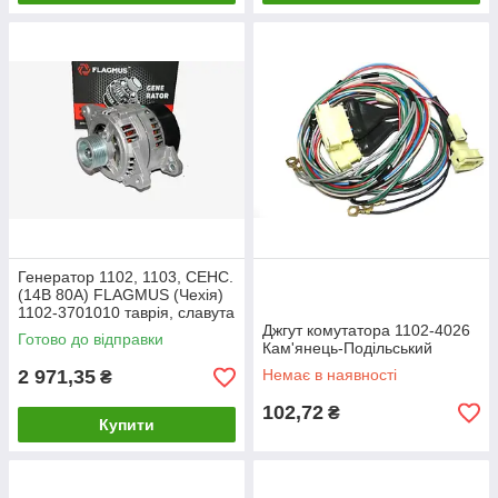
Генератор 1102, 1103, СЕНС.
(14В 80А) FLAGMUS (Чехія)
1102-3701010 таврія, славута
Джгут комутатора 1102-4026
Готово до відправки
Кам'янець-Подільський
2 971,35
Немає в наявності
₴
102,72
₴
Купити