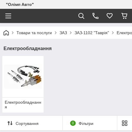
"Олімп Авто"
Товари та послуги
ЗАЗ
ЗАЗ-1102 "Таврія"
Електр
Електрообладнання
Електрообладнанн
я
Сортування
0
Фільтри