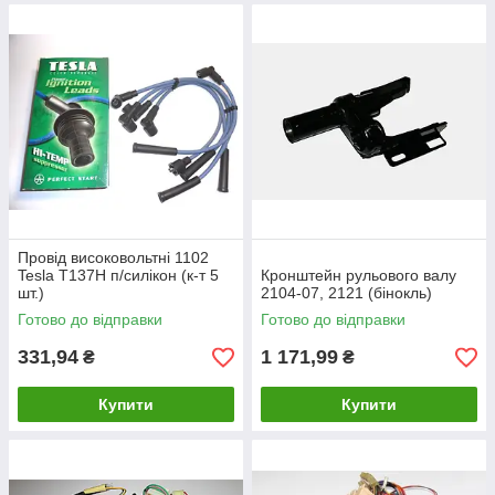
Провід високовольтні 1102
Tesla T137H п/силікон (к-т 5
Кронштейн рульового валу
шт.)
2104-07, 2121 (бінокль)
Готово до відправки
Готово до відправки
331,94
1 171,99
₴
₴
Купити
Купити